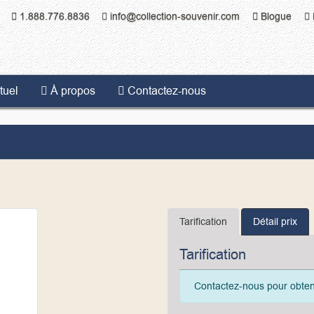
1.888.776.8836
info@collection-souvenir.com
Blogue
uel
À propos
Contactez-nous
tuel
À propos
Contactez-nous
Tarification
Détail prix
Tarification
Contactez-nous pour obtenir