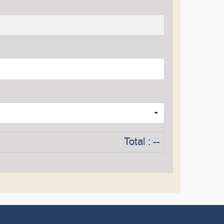
Total :
--
.