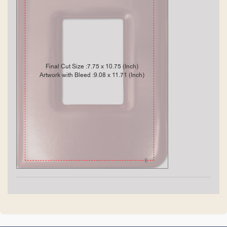
Final Cut Size :7.75 x 10.75 (Inch)
Artwork with Bleed :9.08 x 11.71 (Inch)